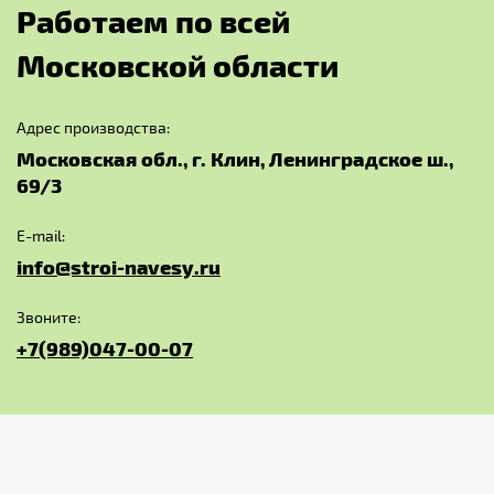
Р
а
б
о
т
а
е
м
п
о
в
с
е
й
М
о
с
к
о
в
с
к
о
й
о
б
л
а
с
т
и
Адрес производства:
Московская обл., г. Клин, Ленинградское ш.,
69/3
E-mail:
info@stroi-navesy.ru
Звоните:
+7(989)047-00-07