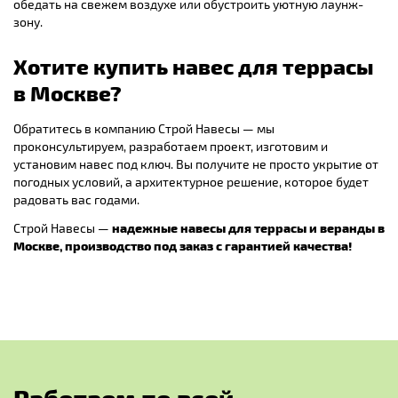
обедать на свежем воздухе или обустроить уютную лаунж-
зону.
Хотите купить навес для террасы
в Москве?
Обратитесь в компанию Строй Навесы — мы
проконсультируем, разработаем проект, изготовим и
установим навес под ключ. Вы получите не просто укрытие от
погодных условий, а архитектурное решение, которое будет
радовать вас годами.
Строй Навесы —
надежные навесы для террасы и веранды в
Москве, производство под заказ с гарантией качества!
Р
а
б
о
т
а
е
м
п
о
в
с
е
й