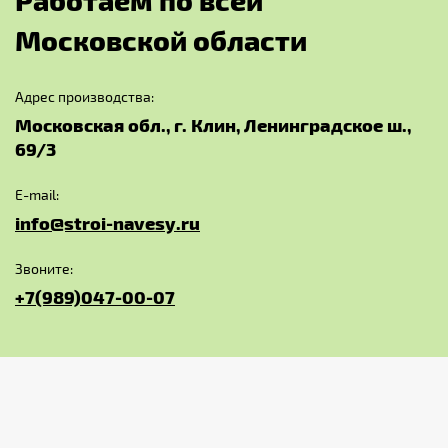
М
о
с
к
о
в
с
к
о
й
о
б
л
а
с
т
и
Адрес производства:
Московская обл., г. Клин, Ленинградское ш.,
69/3
E-mail:
info@stroi-navesy.ru
Звоните:
+7(989)047-00-07