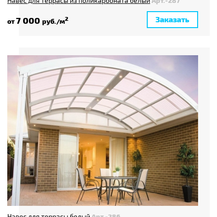
Навес для террасы из поликарбоната белый
Арт.-287
Заказать
7 000
2
от
руб./м
Навес для террасы белый
Арт.-286