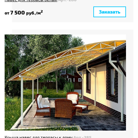
Заказать
7 500
2
от
руб./м
Крыша навес для террасы к дому
Арт.-285