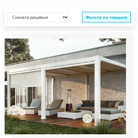
Фильтр по товарам
Тип навеса
Размеры, до
Длина, м
Ширина, м
Высота, м
Цена
от
до
руб.