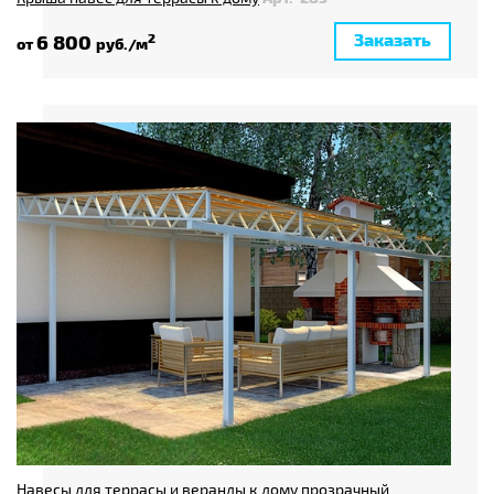
Заказать
6 800
2
от
руб./м
Навесы для террасы и веранды к дому прозрачный