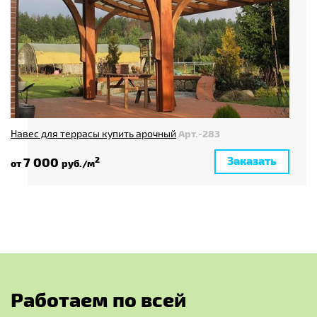
Навес для террасы купить арочный
Арт.-283
Заказать
7 000
2
от
руб./м
Р
а
б
о
т
а
е
м
п
о
в
с
е
й