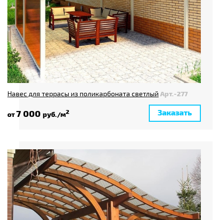
Навес для террасы из поликарбоната светлый
Арт.-277
Заказать
7 000
2
от
руб./м