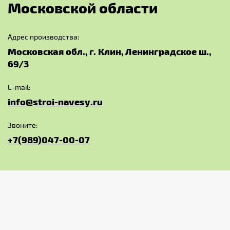
М
о
с
к
о
в
с
к
о
й
о
б
л
а
с
т
и
Адрес производства:
Московская обл., г. Клин, Ленинградское ш.,
69/3
E-mail:
info@stroi-navesy.ru
Звоните:
+7(989)047-00-07