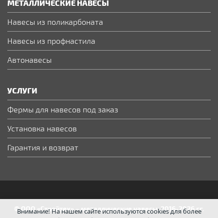
МЕТАЛЛИЧЕСКИЕ НАВЕСЫ
Навесы из поликарбоната
Навесы из профнастила
Автонавесы
УСЛУГИ
Фермы для навесов под заказ
Установка навесов
Гарантия и возврат
© ООО «Стройтех» – металлические навесы, 2016-2026 гг.
Внимание! На нашем сайте используются cookies для более