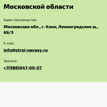
М
о
с
к
о
в
с
к
о
й
о
б
л
а
с
т
и
Адрес производства:
Московская обл., г. Клин, Ленинградское ш.,
69/3
E-mail:
info@stroi-navesy.ru
Звоните:
+7(989)047-00-07