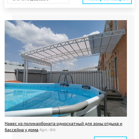
Тип навеса
Размеры, до
Длина, м
Ширина, м
Высота, м
Цена
от
до
руб.
Навес из поликарбоната односкатный для зоны отдыха и
бассейна у дома
Арт.-84