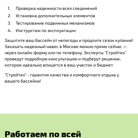
Проверка надежности всех соединений
Установка дополнительных элементов
Тестирование подвижных механизмов
Инструктаж по эксплуатации
Защитите ваш бассейн от непогоды и продлите сезон купания!
Заказать надежный навес в Москве
можно прямо сейчас —
через онлайн-форму или по телефону. Эксперты "Стройтех"
проведут подробную консультацию и подберут решение,
которое идеально впишется в ваш участок и бюджет.
"Стройтех" - гарантия качества и комфортного отдыха у
вашего бассейна!
Р
а
б
о
т
а
е
м
п
о
в
с
е
й