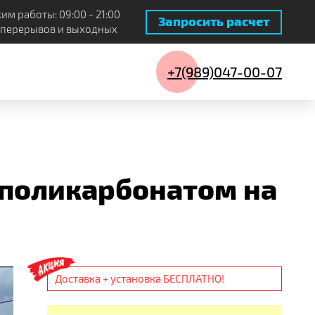
им работы: 09:00 - 21:00
Запросить расчет
 перерывов и выходных
+7(989)047-00-07
173 шт.
 поликарбонатом на
28 шт.
14 шт.
4 шт.
Доставка + установка БЕСПЛАТНО!
17 шт.