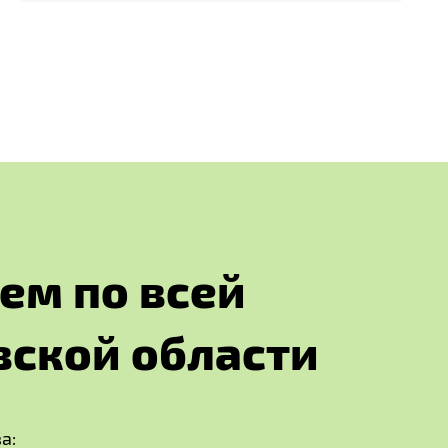
е
м
п
о
в
с
е
й
в
с
к
о
й
о
б
л
а
с
т
и
а: