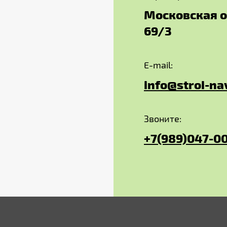
Московская об
69/3
E-mail:
info@stroi-na
Звоните:
+7(989)047-0