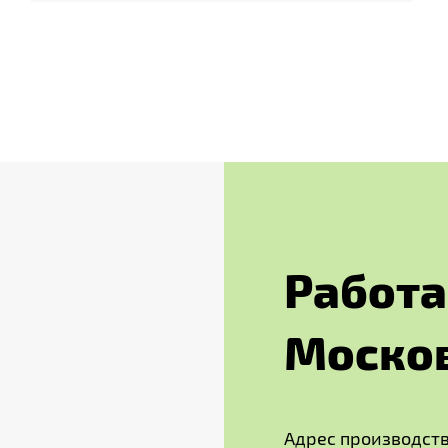
Р
а
б
о
т
а
М
о
с
к
о
Адрес производств