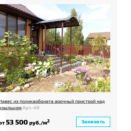
Навес из поликарбоната арочный пристрой над
крыльцом
Арт.-49
53 500
Заказать
2
от
руб./м