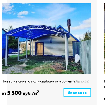
Навес из синего поликарбоната арочный
Арт.-32
5 500
Заказать
2
от
руб./м