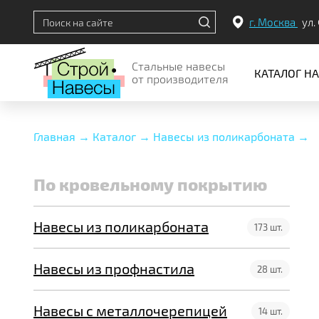
г. Москва
ул.
Стальные навесы
КАТАЛОГ Н
от производителя
Главная →
Каталог →
Навесы из поликарбоната →
По кровельному покрытию
По кровельному покрытию
По месту установки
Навесы из поликарбоната
По конструкции
173 шт.
Навесы из профнастила
28 шт.
Навесы с металлочерепицей
14 шт.