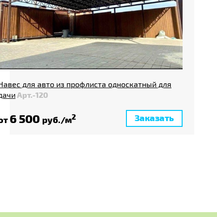
Навес для авто из профлиста односкатный для
дачи
Арт.-120
6 500
Заказать
2
от
руб./м