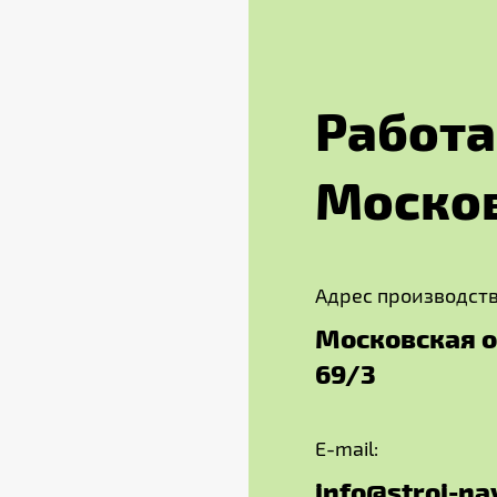
Р
а
б
о
т
а
М
о
с
к
о
Адрес производств
Московская об
69/3
E-mail:
info@stroi-na