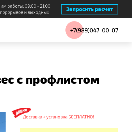
им работы: 09:00 - 21:00
Запросить расчет
 перерывов и выходных
+7(989)047-00-07
173 шт.
ес с профлистом
28 шт.
14 шт.
4 шт.
Доставка + установка БЕСПЛАТНО!
17 шт.