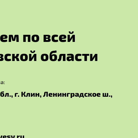
е
м
п
о
в
с
е
й
в
с
к
о
й
о
б
л
а
с
т
и
а:
л., г. Клин, Ленинградское ш.,
vesy.ru