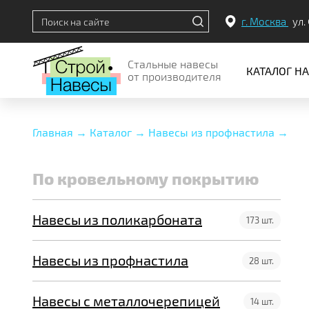
г. Москва
ул.
Стальные навесы
КАТАЛОГ Н
от производителя
Главная →
Каталог →
Навесы из профнастила →
По кровельному покрытию
По кровельному покрытию
По месту установки
Навесы из поликарбоната
По конструкции
173 шт.
Навесы из профнастила
28 шт.
Навесы с металлочерепицей
14 шт.