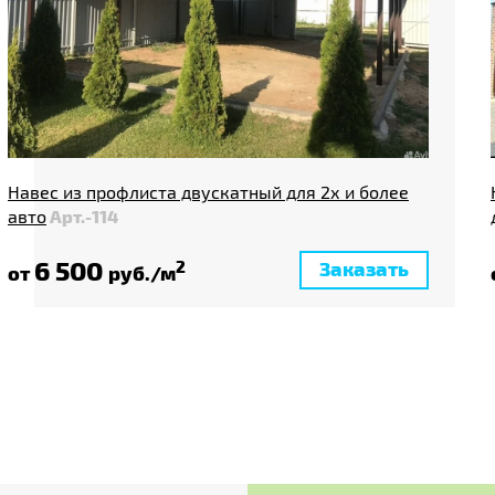
Навес из профлиста двускатный для 2х и более
авто
Арт.-114
6 500
Заказать
2
от
руб./м