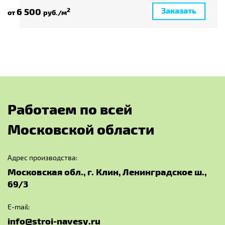
Заказать
6 500
2
от
руб./м
Р
а
б
о
т
а
е
м
п
о
в
с
е
й
М
о
с
к
о
в
с
к
о
й
о
б
л
а
с
т
и
Адрес производства:
Московская обл., г. Клин, Ленинградское ш.,
69/3
E-mail:
info@stroi-navesy.ru