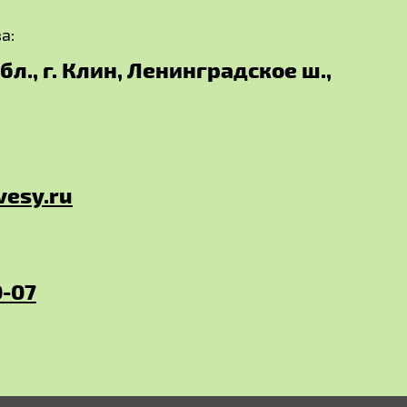
а:
л., г. Клин, Ленинградское ш.,
vesy.ru
0-07