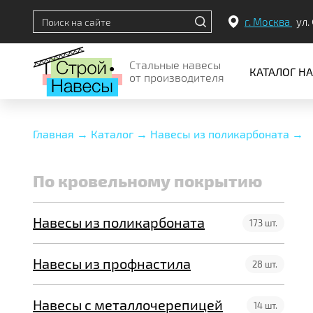
г. Москва
ул.
Стальные навесы
КАТАЛОГ Н
от производителя
Главная →
Каталог →
Навесы из поликарбоната →
По кровельному покрытию
По кровельному покрытию
По месту установки
Навесы из поликарбоната
По конструкции
173 шт.
Навесы из профнастила
28 шт.
Навесы с металлочерепицей
14 шт.