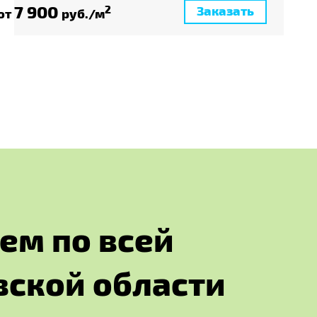
7 900
Заказать
2
от
руб./м
е
м
п
о
в
с
е
й
в
с
к
о
й
о
б
л
а
с
т
и