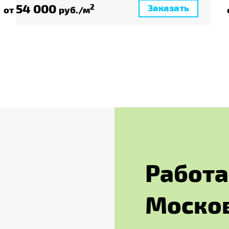
54 000
Заказать
2
от
руб./м
Р
а
б
о
т
а
М
о
с
к
о