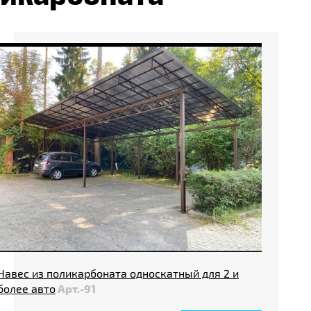
Навес из поликарбоната односкатный для 2 и
более авто
Арт.-91