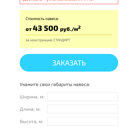
Стоимость навеса:
43 500
2
от
руб
./м
за конструкцию
СТАНДАРТ
ЗАКАЗАТЬ
Укажите свои габариты навеса:
Ширина, м:
Длина, м:
Высота, м: