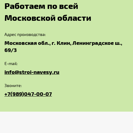
Р
а
б
о
т
а
е
м
п
о
в
с
е
й
М
о
с
к
о
в
с
к
о
й
о
б
л
а
с
т
и
Адрес производства:
Московская обл., г. Клин, Ленинградское ш.,
69/3
E-mail:
info@stroi-navesy.ru
Звоните:
+7(989)047-00-07