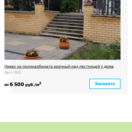
Навес из поликарбоната арочный над лестницей у дома
Арт.-153
Заказать
6 500
2
от
руб./м