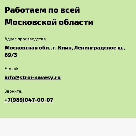
Р
а
б
о
т
а
е
м
п
о
в
с
е
й
М
о
с
к
о
в
с
к
о
й
о
б
л
а
с
т
и
Адрес производства:
Московская обл., г. Клин, Ленинградское ш.,
69/3
E-mail:
info@stroi-navesy.ru
Звоните:
+7(989)047-00-07