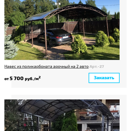
Навес из поликарбоната арочный на 2 авто
Арт.-27
Заказать
5 700
2
от
руб./м