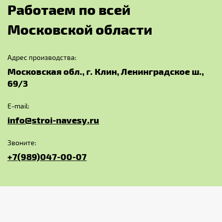
Р
а
б
о
т
а
е
м
п
о
в
с
е
й
М
о
с
к
о
в
с
к
о
й
о
б
л
а
с
т
и
Адрес производства:
Московская обл., г. Клин, Ленинградское ш.,
69/3
E-mail:
info@stroi-navesy.ru
Звоните:
+7(989)047-00-07