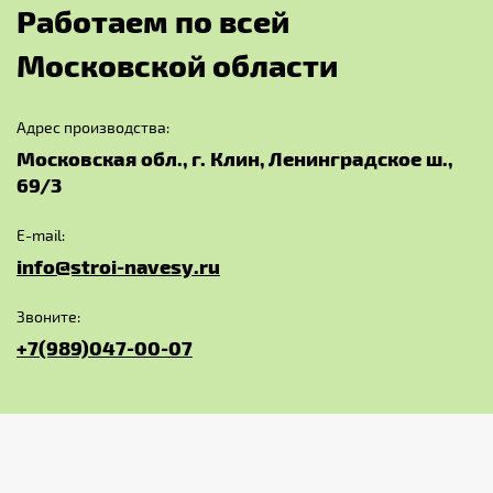
Р
а
б
о
т
а
е
м
п
о
в
с
е
й
М
о
с
к
о
в
с
к
о
й
о
б
л
а
с
т
и
Адрес производства:
Московская обл., г. Клин, Ленинградское ш.,
69/3
E-mail:
info@stroi-navesy.ru
Звоните:
+7(989)047-00-07