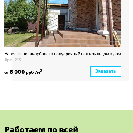
Навес из поликарбоната полуарочный над крыльцом в дом
Арт.-215
Заказать
8 000
2
от
руб./м
Р
а
б
о
т
а
е
м
п
о
в
с
е
й