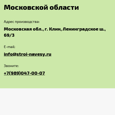
М
о
с
к
о
в
с
к
о
й
о
б
л
а
с
т
и
Адрес производства:
Московская обл., г. Клин, Ленинградское ш.,
69/3
E-mail:
info@stroi-navesy.ru
Звоните:
+7(989)047-00-07