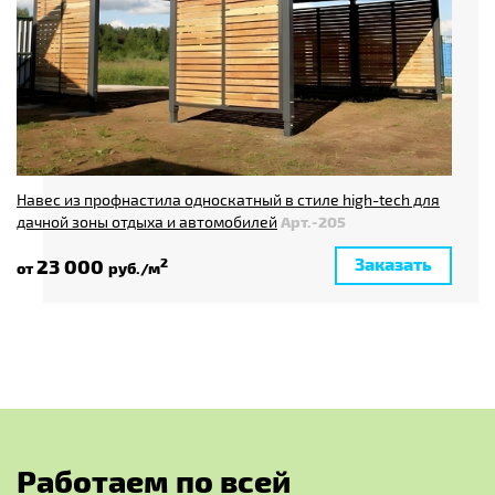
Навес из профнастила односкатный в стиле high-tech для
дачной зоны отдыха и автомобилей
Арт.-205
Заказать
23 000
2
от
руб./м
Р
а
б
о
т
а
е
м
п
о
в
с
е
й