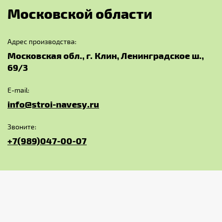
М
о
с
к
о
в
с
к
о
й
о
б
л
а
с
т
и
Адрес производства:
Московская обл., г. Клин, Ленинградское ш.,
69/3
E-mail:
info@stroi-navesy.ru
Звоните:
+7(989)047-00-07