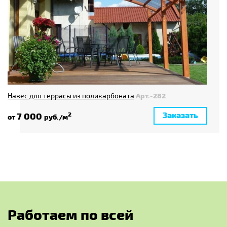
Навес для террасы из поликарбоната
Арт.-282
Заказать
7 000
2
от
руб./м
Р
а
б
о
т
а
е
м
п
о
в
с
е
й