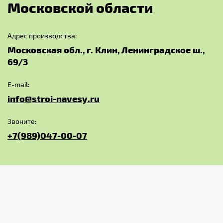
М
о
с
к
о
в
с
к
о
й
о
б
л
а
с
т
и
Адрес производства:
Московская обл., г. Клин, Ленинградское ш.,
69/3
E-mail:
info@stroi-navesy.ru
Звоните:
+7(989)047-00-07