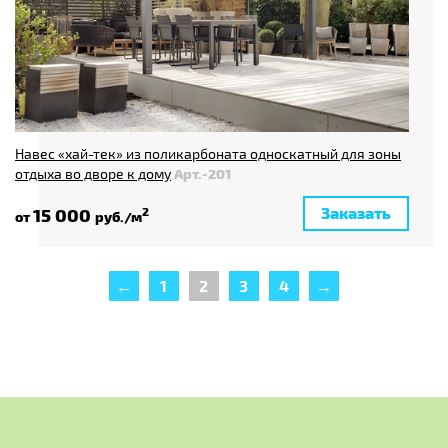
Навес «хай-тек» из поликарбоната односкатный для зоны
отдыха во дворе к дому
Арт.-201
Заказать
15 000
2
от
руб./м
←
1
2
3
4
→