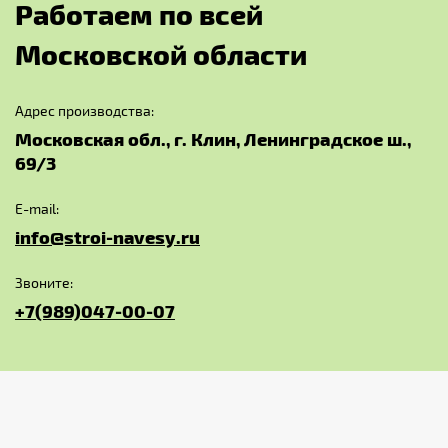
Р
а
б
о
т
а
е
м
п
о
в
с
е
й
М
о
с
к
о
в
с
к
о
й
о
б
л
а
с
т
и
Адрес производства:
Московская обл., г. Клин, Ленинградское ш.,
69/3
E-mail:
info@stroi-navesy.ru
Звоните:
+7(989)047-00-07