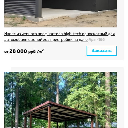
Навес из черного профнастила high-tech односкатный для
автомобиля с зоной хоз.пристройки на даче
Арт.-196
Заказать
28 000
2
от
руб./м