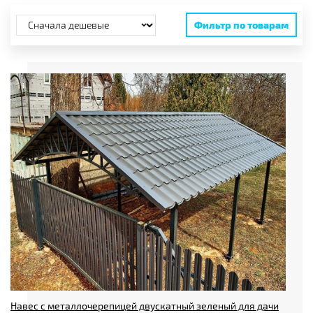
Фильтр по товарам
Тип навеса
Размеры, до
Длина, м
Ширина, м
Высота, м
Цена
от
до
руб.
Навес с металлочерепицей двускатный зеленый для дачи