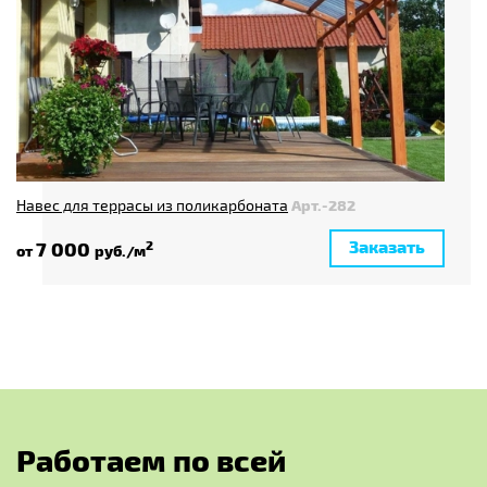
Навес для террасы из поликарбоната
Арт.-282
Заказать
7 000
2
от
руб./м
Р
а
б
о
т
а
е
м
п
о
в
с
е
й