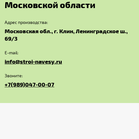
М
о
с
к
о
в
с
к
о
й
о
б
л
а
с
т
и
Адрес производства:
Московская обл., г. Клин, Ленинградское ш.,
69/3
E-mail:
info@stroi-navesy.ru
Звоните:
+7(989)047-00-07